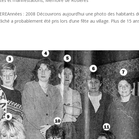
tes et manifestations
,
Mémoire de Rosières
REAnnées : 2008 Découvrons aujourd’hui une photo des habitants d
cliché a probablement été pris lors d’une fête au village. Plus de 15 an