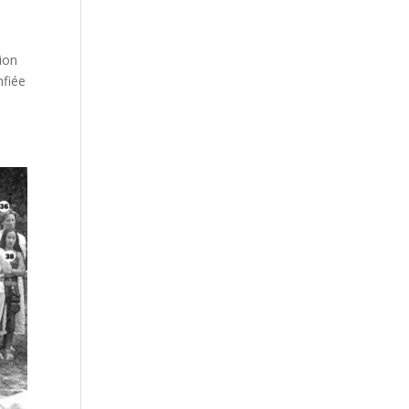
ion
nfiée