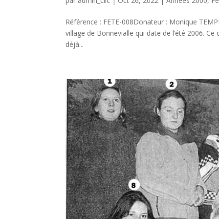
par
admin_clic
|
Oct 26, 2022
|
Années 2000
,
Fê
Référence : FETE-008Donateur : Monique TEMPE
village de Bonnevialle qui date de l’été 2006. Ce 
déjà...