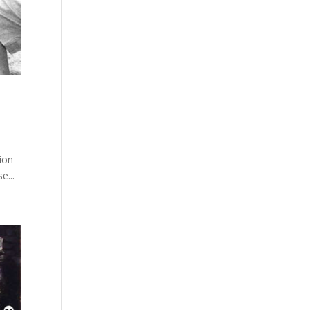
ion
e...